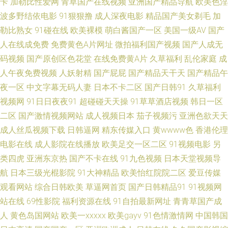
卡
加勒比性爱网
青草国产在线视频
亚洲国产精品导航
欧美色淫
入口 五月婷婷六月花 影音先锋在线色情91 91性感视频在线观看 欧美性淫网
波多野结依电影
91狠狠撸
成人深夜电影
精品国产美女剃毛
加
勒比熟女
91碰在线
欧美裸模
萌白酱国产一区
美国一级AV
国产
亚洲日韩综合另类 91福利探花 91撸大师 91欧美柠檬成人剧场 抖阴极品入口
人在线成免费
免费黄色A片网址
微拍福利国产视频
国产人成无
码视频
国产原创区色花堂
在线免费黄A片
久草福利
乱伦家庭
成
黑料AV社区 日韩毛片网址 亚洲日韩国产成人在线 在线看AV的网站不卡 玖玖
人午夜免费视频
人妖射精
国产屁屁
国产精品天干天
国产精品午
精品频 四虎精品国产地址99 综合涩久久 91激情午夜电影 www久久播 九一
夜一区
中文字幕无码人妻
日本不卡二区
国产日韩91
久草福利
视频网
91日日夜夜91
超碰碰天天操
91草草酒店视频
韩日一区
社区在线观看 日韩电影第二页 一区国产色 91黄站入口 WWW国产 欧洲精品
二区
国产激情视频网站
成人视频日本
茄子视频污
亚洲色欲天天
成人丝瓜视频下载
日韩逼网
精东传媒入口
黄wwww色
香港伦理
www 亚洲成人中文网 91超碰人人红杏 91看片丝袜美腿日逼 国产精品成人午
电影在线
成人影院在线播放
欧美足交一区二区
91视频电影
另
类四虎
亚洲东京热
国产不卡在线
91九色视频
日本天堂视频导
夜视频 欧美一久久一久久 偷拍合集福利导航 91香蕉碰 国产激情do 日韩综合
航
日本三级光棍影院
91大神精品
欧美怡红院院二区
爱豆传媒
欧美 中日韩综合色图区 91色网 高清成人三级网址 久久蜜桃网 色欲污网 91
观看网站
综合日韩欧美
草逼网首页
国产日韩精品91
91视频网
站在线
69性影院
福利资源在线
91自拍最新网址
青青草国产成
传美 91在线观看免费 精品嫂子综合 日韩91青青在线 尤物福利导航 91麻豆
人
黄色岛国网站
欧美一xxxxx
欧美gayv
91色情激情网
中国韩国