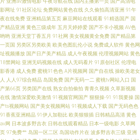
片
亚洲av激情电影
午夜导航在线
国内主播第一页
国产高清电
影网址
91社区论坛
免费网站黄色在线
久久偷拍高清亚洲
91午
夜在线免费
亚洲精品第五页
麻豆网站在线观看
91精选国产
国
产精品亚洲
黄色三级成年
五月天婷婷爱
国产不卡小视频
AV色
哟哟
亚洲天堂丁香五月
91社网
美女视频黄全免费
国产精品第
一页国
另类区另类欧美
欧美色图乱伦小说
免费成人软件
黄色网
址视频播放
国产日产美产精品
成人午夜视频
伦理视频网站
黄色
18禁网站
亚洲无码视频在线
成人无码看片
91原创社区
伦理电
影香港
成人免费
蜜桃91色色
A片视频网
国产自在线
操欧美老女
人
人人97综合精品
岛国免费
国产无码一二
蜜桃tv网站入口
国
产第66页
另类国产在线
熟女自拍偷拍
青青久视频
久草新视频
在线
激情深爱欧美激情
91视频官网国产
狠狠操-91
91我要操
国
产ts视频网站
国产美女视频网站
91视频成人下载
国产无码色色
91香蕉亚洲精品
91伊人加勒比
欧美狠狠插
日韩精品高清
黄色
av网
日本波多野吉衣
日韩在线观看精品
日本一级电影
久草网
页
97免费艹
岛国一区二区
岛国动作片在
波多野吉衣三级
亚洲