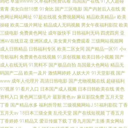
鸡吧
草逼wwww
久草福利免费试看
岛国国产在线
91人人超碰
青青
美女白丝18禁
91肏比
国产三区电影
国产内射后入在线
黄
色网址网站网址
97超在线视
免费视频网站
精品欧美精品v
欧美
操碰
欧美二级片网址
精品成人无码视频
男女午夜福利影院
欧美
三级电影
免费黄色网址
成年版快手
日韩福利无码
四虎四房
亚
洲AV在线豆花
亚洲区成人
美女黄片免费观看
三级网站视频网
成人日韩精品
日韩福利专区
欧美二区女同
国产精品一区91
小x
导航福利
免费黄色在线视频
91原创视频
欧美日韩小视频
国产
成人在线无码
91黑料不
国产极品自拍
岛国最大色网站
精品无
码国产二品
欧美一及片
激情网婷婷
人妖大片
91天堂影视
国产
www
成年人伦理片
高清日韩电影
国产尤物视频在线
超碰福利
97视屏
91看片入口
日本国产成人视频
日本日韩欧美在线
黄色
资料入口
黄色网三级毛片
最新黄色av
麻豆影院免费
五月天堂
丁香
国产精品水多
福利所导航
三级视频网站J
51福利影院
丁香
五月天av
18日本三级全黄
乱伦天堂
国产在线短视频
丁香五月
丁香婷婷
91精品又
爱豆传媒下载
丁香九月国产主播
美女网站