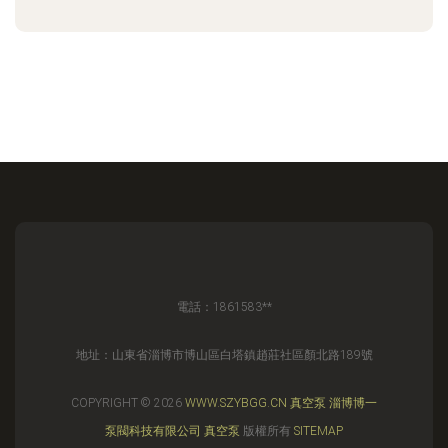
電話：1861583**
地址：山東省淄博市博山區白塔鎮趙莊社區顏北路189號
COPYRIGHT © 2026
WWW.SZYBGG.CN
真空泵
淄博博一
泵閥科技有限公司
真空泵
版權所有
SITEMAP