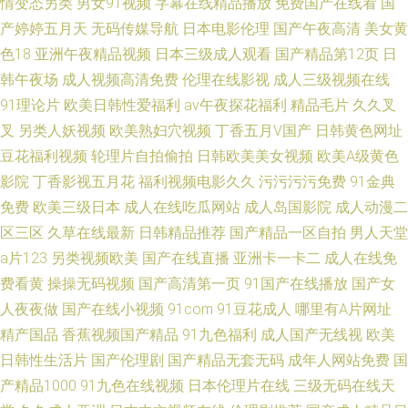
情变态另类
男女91视频
字幕在线精品播放
免费国产在线看
国
产婷婷五月天
无码传媒导航
日本电影伦理
国产午夜高清
美女黄
色18
亚洲午夜精品视频
日本三级成人观看
国产精品第12页
日
韩午夜场
成人视频高清免费
伦理在线影视
成人三级视频在线
91理论片
欧美日韩性爱福利
av午夜探花福利
精品毛片
久久叉
叉
另类人妖视频
欧美熟妇穴视频
丁香五月V国产
日韩黄色网址
豆花福利视频
轮理片自拍偷拍
日韩欧美美女视频
欧美A级黄色
影院
丁香影视五月花
福利视频电影久久
污污污污免费
91金典
免费
欧美三级日本
成人在线吃瓜网站
成人岛国影院
成人动漫二
区三区
久草在线最新
日韩精品推荐
国产精品一区自拍
男人天堂
a片123
另类视频欧美
国产在线直播
亚洲卡一卡二
成人在线免
费看黄
操操无码视频
国产高清第一页
91国产在线播放
国产女
人夜夜做
国产在线小视频
91com
91豆花成人
哪里有A片网址
精产国品
香蕉视频国产精品
91九色福利
成人国产无线视
欧美
日韩性生活片
国产伦理剧
国产精品无套无码
成年人网站免费
国
产精品1000
91九色在线视频
日本伦理片在线
三级无码在线天