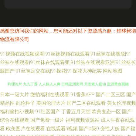
感谢您访问我们的网站，您可能还对以下资源感兴趣：桂林毙彻
物流有限公司
91视频在线视频观看|91丝袜视频在线观看|91丝袜在线播放|91
丝袜在线观看|91丝袜在线观看亚|91丝袜在线观看亚洲|91丝袜长
腿国产|91丝袜足交在线|91探花|91探花大神纪实
网站地图
日本一级大片
微拍福利在线观看
91香蕉APP
国产二区三区
国产
91美女爆插福利 人妻福利偷拍 51精品在线 91蝌蚪色九色老逼 俺去y俺去 福
精品性
乱伦种子
美国伦理大片
国产二区在线观看
美女伦理视频
利理论片 九九丁香 人人操人人爽 日韩亚洲页码 天堂素人搭讪 亚洲黄色视频
福利偷拍小视频
91社区国产
丁香五月天堂
欧美变态一区
国产
综合在线观看
国产免费一级片
福利视频资源站
成人午夜在线观
久久 91操人 91微拍福利视频 福利网av 久草视频免费网址 日韩精品aV无码
看
欧美图片在线观看
在线观看h视频
国产a级0
变性人妖
国产福