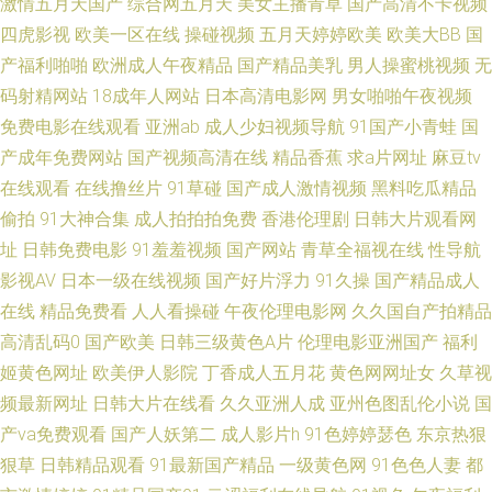
激情五月天国产
综合网五月天
美女主播青草
国产高清不卡视频
1024在线国产在线 精品一区二区三四五区 91n传媒在线观看 97资源站在线
四虎影视
欧美一区在线
操碰视频
五月天婷婷欧美
欧美大BB
国
产福利啪啪
欧洲成人午夜精品
国产精品美乳
男人操蜜桃视频
无
观看 九九热精品一区 男人精品天堂 亚洲国产精品久久 伊人娱乐大香蕉 在线
码射精网站
18成年人网站
日本高清电影网
男女啪啪午夜视频
免费电影在线观看
亚洲ab
成人少妇视频导航
91国产小青蛙
国
观看亚洲色图 午夜福利专区 亚洲av伦理精品 午夜精品人妻第一页 天天干天
产成年免费网站
国产视频高清在线
精品香蕉
求a片网址
麻豆tv
在线观看
在线撸丝片
91草碰
国产成人激情视频
黑料吃瓜精品
天亲天天干 日韩成人在线入口 午夜操逼青青草AV 亚洲综合网 亚洲综合成人
偷拍
91大神合集
成人拍拍拍免费
香港伦理剧
日韩大片观看网
乱区综合 91se国产视频 A片男人天堂 91香蕉小视频 91每日大赛打桩 91大神
址
日韩免费电影
91羞羞视频
国产网站
青草全福视在线
性导航
影视AV
日本一级在线视频
国产好片浮力
91久操
国产精品成人
视频在线观看网址 91在线免费版 www91在线观看 精品黑丝av 91看片兔费
在线
精品免费看
人人看操碰
午夜伦理电影网
久久国自产拍精品
高清乱码0
国产欧美
日韩三级黄色A片
伦理电影亚洲国产
福利
国产激情do 日韩91青青在线 91极品久久精 日日艹艹 91激情福利 日韩一区
姬黄色网址
欧美伊人影院
丁香成人五月花
黄色网网址女
久草视
频最新网址
日韩大片在线看
久久亚洲人成
亚州色图乱伦小说
国
中文字幕草 91伊人大 欧日韩黄网站免费 91免费国产视频 日韩新片本番 91
产va免费观看
国产人妖第二
成人影片h
91色婷婷瑟色
东京热狠
白虎福利视频 国产精品熟女久久 91操熟女视频 欧美亚洲另类在线 91婷婷色
狠草
日韩精品观看
91最新国产精品
一级黄色网
91色色人妻
都