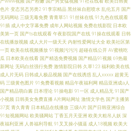
产www视频
国产粉嫩
国产男女猛视频
91社在线看
欧美日韩黄
色片
变态另态另类2
91李宗精品
黑丝袜自慰喷水
乱伦五月
国产
无码网站
三级无毒免费
青青草51
91丝袜在线
91九色在线观看
91插
成人中文字幕免费
成年人网站视频
免费在线影院
日本欧
美第一页
国产ts在线观看
午夜影院国产在线
91操在线观看
日韩
在线播放视频
成人大片一级天天
内射性爱网址大全
欧美社区第
一页
欧美在线视频播放
91视频污污污
超碰在线公开
AV蜜桃吃
瓜
日本欧美在线看
国产精选免费视频
国产精品91视频
69热最
新网址
无码白丝强行免费
激情影院日韩
久草123
福利欧美在线
成人片无码
日韩成人极品视频
国产在线诱惑
乱人xxxxx
超黄无
码
三级黄色图片
91免费看视频
精品午夜福利网
精品亚洲成a人
国产精品萌白酱
日本理论
91操电影
91一区
成人精品无
91国产
小视频
日韩美女免费直播
A片网站网址
激情文学色
国产主播第
37页
青久青青
日本精品在线播放
三级A片
国产日韩亚洲综合
91短视频网站
欧美骚网站
丁香五月天亚洲
欧美大粗吊人妖
深
夜福利亚洲
人兽福利导航
91叉叉操小骚逼
成人18视频
欧美大