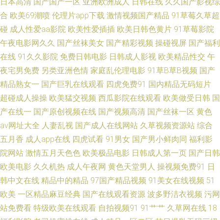
日本高清
国产国产一区
亚洲欧洲成人
日韩在线
久久国产影视综
黄 91中韩大片 高清精品三级网址 抖阴在线第一区 国产91啪啪 亚州九十一区
合
欧美69潮喷
伦理片app下载
激情视频国产精品
91草莓久草超
碰
成人性爱aa影院
欧美性爱插插
欧美日韩色黄片
91草莓影院
99tv 国产精自拍 日韩亚洲欧美综合在线 先锋影音资源玖玖AV 91TV网站 午
午夜电影网久久
国产丝袜美女
国产精彩视频
操碰视屏
国产福利
在线
91久久影院
免费日韩电影
日韩成人影视
欧美精品性交
午
夜伦伦剧场 91操插 91高清视频网站 综合色站国产ts 91免费在线播放 国产精
夜宅男免费
另类亚洲色情
家庭乱伦理电影
91草B草B视频
国产
品日本免费 日韩精品一成 在线播放的成人 91网站网址大全 人妻精品免费 精
精品熟女一
国产巨乳在线观看
四虎免费91
国内精品无码短片
超碰成人操操
欧美猛交视频
西瓜影院在线观看
欧美做受日韩
国
品自拍在线观看 免费a级 先锋影音av中文资源 超碰人人爱人人爽 人人射人人
产在线一
国产原创视频在线
国产视频高清
国产丝袜一区
黄色
av网址大全
人妻乱视
国产成人在线网站
久草视频资源站
综合
插 91视频在线国产 a在线观看 麻豆精品欧美日韩成人 伪娘TS网站 91超碰久
五月香
成人app在线
四虎试看
91男女
国产男小鲜肉同
福利影
院网站
激情五月天色色
欧美极品电影
日韩成人第一页
国产日韩
草 91亚洲视频 国产在线ts 性爱视屏网站 91颜色的官网 海角艹逼 人妖自卫
欧美电影
久久机热
成人午夜网
黄色天堂男人
操视频免费91
日
韩中文在线
精品中的精品
97国产精品视频
91美女在线视频
51
网站 91福利无 福利姬91视频网站 色日韩在线 亚洲天堂色色 91热播社区 国
欧美
一区精品麻豆经典
国产在线观看资源
波多野洁衣视频
污网
产日韩欧美福利导航 深夜91福利社 影音先锋AV自拍 91社区在线视频 国淫av
站免费看
特级欧美在线观看
自拍视频91
91艹艹
久草网在线
18