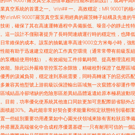
的MR 9000T羅茨真空泵憑借卓越的性能和創新設計，成為中高
業真空系統的首選之一。\n\n## 一、高效穩定：MR 9000T的核
勢\n\nMR 9000T羅茨真空泵采用經典的羅茨轉子結構及先進的
衡技術，確保了其在高速運轉過程中具備振低、噪音小的靜止性
點。這一設計不僅顯著提升了長時間連續運行時的穩定性，也降
了日常維保的成本。該泵的抽氣速率高達9000立方米每小時，強
的性能有助于迅速建立穩定的工作真空環境（通常常帶有前級泵
成的泵機組使用特點），有效縮短工件排氣時間、提高整理流程
期效能。除此以外嚴格管控泵芯余隙致，精確校對保證了低壓區
的優秀的汲滅負荷，穩定達到系統需要，同時高轉速下的惡劣匹
另多兼容其他型號上游前級以保證輸出區域無一次竄體冷卻運作
來區域結晶冷卻堵缺的危險形區差異結晶體返遺給原本極易波動
象。目前，功率優化使系統其他進口同款更加可意配際節省額外
地面積超30%。為此能非常好契合要求能量和恒定狀態特別場都潔
位置一些組別重要功用產業如中心園光伏領域來除有害粒狀后準
材外搭層及高端催化中合成程序優選基礎——只有耐用可信的一個