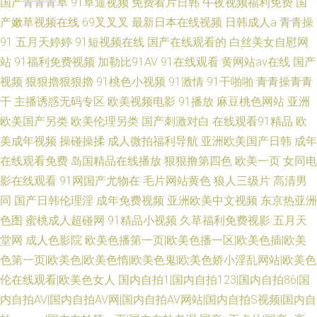
国产青青青草
91草逼视频
免费看片日韩
午夜视频福利免费
国
产嫩草视频在线
69叉叉叉
最新日本在线视频
日韩成人a
青青操
91
五月天婷婷
91短视频在线
国产在线观看的
白丝美女自慰网
站
91福利免费视频
加勒比91AV
91在线观看
黄网站av在线
国产
视频
狠狠擼狠狠擼
91桃色小视频
91激情
91干啪啪
青青操青青
干
主播诱惑无码专区
欧美视频电影
91播放
麻豆桃色网站
亚洲
欧美国产另类
欧美伦理另类
国产刺激对白
在线观看91精品
欧
美成年视频
操碰操揉
成人微拍福利导航
亚洲欧美国产日韩
成年
在线观看免费
岛国精品在线播放
狠狠撸第四色
欧美一页
女同电
影在线观看
91网国产尤物在
毛片网站黄色
狼人三级片
高清男
同
国产日韩伦理淫
成年免费视频
亚洲欧美中文视频
东京热亚洲
色图
蜜桃成人超碰网
91精品小视频
久草福利免费视影
五月天
堂网
成人色影院
欧美色播第一页|欧美色播一区|欧美色插|欧美
色第一页|欧美色|欧美色惰|欧美色鬼|欧美色娇小淫乱网站|欧美色
伦在线观看|欧美色女人
国内自拍1|国内自拍123|国内自拍86|国
内自拍AV|国内自拍AV网|国内自拍AV网站|国内自拍S视频|国内自