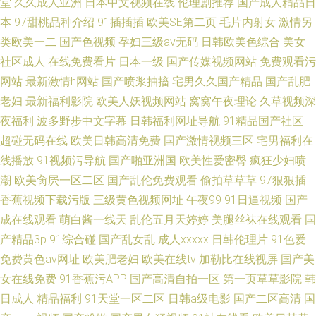
堂
久久成人亚洲
日本中文视频在线
伦理剧推荐
国产成人精品日
本
97甜桃品种介绍
91插插插
欧美SE第二页
毛片内射女
激情另
类欧美一二
国产色视频
孕妇三级av无码
日韩欧美色综合
美女
社区成人
在线免费看片
日本一级
国产传媒视频网站
免费观看污
网站
最新激情h网站
国产喷浆抽搐
宅男久久国产精品
国产乱肥
老妇
最新福利影院
欧美人妖视频网站
窝窝午夜理论
久草视频深
夜福利
波多野步中文字幕
日韩福利网址导航
91精品国产社区
超碰无码在线
欧美日韩高清免费
国产激情视频三区
宅男福利在
线播放
91视频污导航
国产啪亚洲国
欧美性爱密臀
疯狂少妇喷
潮
欧美肏屄一区二区
国产乱伦免费观看
偷拍草草草
97狠狠插
香蕉视频下载污版
三级黄色视频网址
午夜99
91日逼视频
国产
成在线观看
萌白酱一线天
乱伦五月天婷婷
美腿丝袜在线观看
国
产精品3p
91综合碰
国产乱女乱
成人xxxxx
日韩伦理片
91色爱
免费黄色av网址
欧美肥老妇
欧美在线tv
加勒比在线视屏
国产美
女在线免费
91香蕉污APP
国产高清自拍一区
第一页草草影院
韩
日成人
精品福利
91天堂一区二区
日韩a级电影
国产二区高清
国