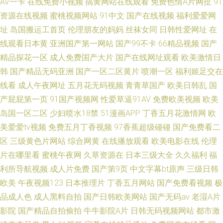
AV一卡
在线免费小视频
搞黄网站在线观看
免费色情A片网扯
91
资源在线视频
蜜桃视频网站
91中文
国产在线视频
福利爱爱网
址
岛国搬运工首页
伦理朋友的妈妈
丝袜女同
日韩性爱网址
在
线观看日本黄
亚洲国产第一网站
国产99不卡
66精品视频
国产
精品探花一区
成人免费国产大片
国产在线网址观看
欧美激情日
韩
国产精品无码亚洲
国产一区二区黄片
喷潮一区
福利姬足交在
线看
成人午夜网址
五月花无码视频
青青草国产
欧美日韩乱
国
产屁屁第一页
91国产视频网
性爱草逼91AV
免费欧美视频
欧美
岛国一区二区
少妇喷水18禁
51漫画APP
丁香五月花激情网
欧
美爱爱tv视频
免费五月丁香视频
97香蕉超级碰碰
国产免费看二
区
三级黄色片网站
综合网黄
在线播放观看
欧美电影在线
伦理
片在哪里看
蜜桃午夜网
久草资源在
日本三级大全
久久福利
福
利所导航视频
成人片免费
国产第9页
中文字幕bt原声
三级日韩
欧美
午夜视频123
日本推理片
丁香五月网站
国产免费看视频
极
品成人色
成人黑料自拍
国产日韩欧美网站
国产无码av
老湿A片
影院
国产精品自拍偷拍
牛牛影院A片
日韩无码视频网站
都市激