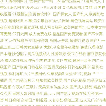
在
主播福利姬h在线
国产精一精二区
基情涩涩网
51漫画成人
丁
视频 91成年人观看 91精品大香蕉 91大神福利 91超碰在线内射 91ncom最新
香5月综合网
91爱爱com
伊人涩涩射
黄色视频网址导航
91国在
线观看
91最新自拍
黄色软件91
国产操女人
国产乱人
欧美乱欲
进入 影音先锋qj图区 福利社午夜影院 91av狼友 国产福利二区高速不卡 淫网
视频
超碰吃瓜
久草涩涩
最新在线A片网址
黄色视屏网站
欧美午
夜寂寞影院
新视觉影视
成人写真福利
欧美内射网址
日本中文字
导航 91制片厂大片黄色 国产AV导航站 影音先锋色情五月 影音先锋理论片
幕无码
97日穴网
成人免费在线
精品国产免费观看
国产不卡高
清
91av在线播放
91制作传媒
岛国av资源
超碰91资源
国产乱一
91午夜 www久久最新 99热热草 东京热AV网站导航 成人福利基地无码大量
乱二乱三
日韩美女直播
91尤物69
蜜桃午夜激情
免费伦理电影
激情五月深爱激情网 精品一区二区三区香蕉 精品国产久久
日本电影伦理片
黄瓜视频成人
性爱婷婷
爱豆在线看
麻豆影院爱
爱
成人软件视频
午夜宅男在线
91专区在线
狠狠干欧美
国产三
级国产
国产欧美日韩在线
97五月天婷婷
日韩在线网
91福利社
视频
福利导航
A片三级网站
久草视频8
香蕉APP污视频
艹艹艹
插逼
国产精品五月天
狠狠操欧美性爱
国产绝色精品
精品孕妇无
码视频
午夜A片三级片
天美果冻传媒
久久国产成人精品
精品93
久久久
日本人妖射精
学生妹avav
国产熟女视频在线
乱伦第一
页
韩日视频
高清国产剧观看
人妻少妇视频二区
成人无码高清毛