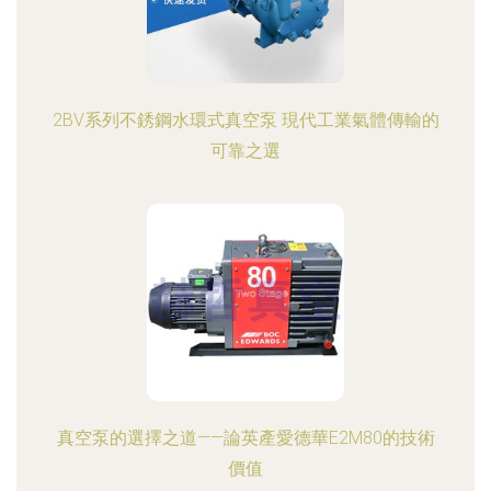
2BV系列不銹鋼水環式真空泵 現代工業氣體傳輸的
可靠之選
真空泵的選擇之道——論英產愛德華E2M80的技術
價值