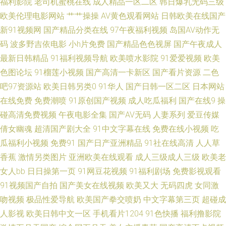
福利影院
老司机蜜桃在线
成人精品一区二区
韩日爆乳无码三级
日韩福利网址 在线伦理 91桃色网站 变态另类萝莉日韩电影 大香蕉伊人AV在
欧美伦理电影网站
艹艹操操
AV黄色观看网站
日韩欧美在线国产
新91视频网
国产精品分类在线
97午夜福利视频
岛国AV动作无
线 国产精品密久久 久草网精品在线 日韩看片 91久久大香蕉 国产自拍网站
码
波多野吉依电影
小h片免费
国产精品色色视屏
国产午夜成人
最新日韩精品
91福利视频导航
欧美喷水影院
91爱爱视频
欧美
日韩草逼网 麻豆成人软件下载 日韩手机午夜专区 中文网91 91国产夫妻第二
色图论坛
91榴莲小视频
国产高清一卡新区
国产看片资源
二色
页 国产第86页 老湿福利社嗯嗯啊啊 91com精彩视频 97资源网在线看 黄色人
吧97资源站
欧美日韩另类0
91华人
国产日韩一区二区
日本网站
在线免费
免费潮喷
91原创国产视频
成人吃瓜福利
国产在线9
操
人人妻 三级网址中文免费观看 91精品6 国产久草资源站 蜜桃视频网站 日韩
碰高清免费视频
午夜电影全集
国产AV无码
人妻系列
爱豆传媒
倩女幽魂
超清国产剧大全
91中文字幕在线
免费在线小视频
吃
综合社区在线观看 91日本美女看片 91黄色看片 国产玖玖爱日韩 青青草超碰
瓜福利小视频
免费91
国产日产亚洲精品
91社在线高清
人人草
香蕉
激情另类图片
亚洲欧美在线观看
成人三级成人三级
欧美老
人妻97 亚洲黄页大全免费看 91午夜成人 伦理鲁丝影院 五月婷婷激情深爱 国
女人bb
日日操第一页
91网豆花视频
91福利剧场
免费影视观看
91视频国产自拍
国产美女在线视频
欧美又大
无码四虎
女同激
产自拍八 日韩福利sss 91传媒在线观看免费入口 AV123在线导航 欧美黄色网
吻视频
极品性爱导航
欧美国产拳交喷奶
中文字幕第三页
超碰成
在线 色欲天天网久久 亚洲综合激情色网 91最新地址网址 欧美性爱网址
人影视
欧美日韩中文一区
手机看片1204
91色快播
福利撸影院