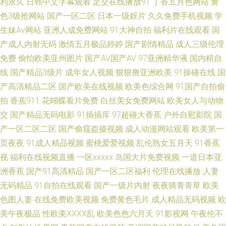
利永久
日韩中文字幕观看
足交在线播放91
丁香五月色网站
黄
伊人色香蕉 91毛片视频软件 超碰在线超碰人 国产免费久久视频 黄网站ww
色3级抢网站
国产一区二区
日本一级婬片
久久免费手机视频
学
生妹Av网站
亚洲人成免费网站
91大神自拍
福利片在线观看
国
男人的天堂性爱图 五月丁香六月花 91福利资源网页 婷婷五月影院 91黑丝色
产成人内射无码
激情五月极品婷婷
国产剧情精品
成人三级伦理
在线 91新人xh98hx新作 国产和欧洲毛片 狼友老司机 日韩欧美色性色 91豆
免费
偷怕欧美亚州图片
国产AV国产AV
97亚洲精华液
国内精自
线
国产精品3级片
成年女人视频
狠狠撸亚洲欧美
91操碰在线
国
花网亚 91看片淫黄大片91 www91日和操 草逼国产 超碰资源92 国产精品欧
产高清精品二区
国产欧美在线视频
欧美色综合网
91国产自拍偷
拍
香蕉911
花蝴蝶看片免费
白丝美女免费网站
欧美女人与动物
美在线网址 久久精品视频1 伦理一级大片 污网址在线观看 亚洲精品99久久
交
国产精品无码电影
91插插库
97超碰大香蕉
户外自慰影院
国
产一区二区二区
国产偷窥盗摄视频
成人动漫网站观看
欧美第一
91工厂熟女露脸 91论坛最新地址 97资源视频总站 91熟妇视频在线 91色搞
页夜夜
91成人精品视频
蜜桃爱爱视频
乱伦熟女五月天
91香蕉
视
福利在线视频直播
一区xxxxx
岛国大片免费视频
一道日本亚
香蕉嫩草 日本啊v在线 色色网的五月天 国产自怕AV网址 超碰91免费人人妻
洲香蕉
国产91高清精品
国产一区二区福利
伦理在线播放
人妻
东京女黄人 欧美日韩精品推荐欧美 四虎网扯 91c一区 色色婷婷五月天日韩
无码精品
91自拍在线观看
国产一级片内射
夜夜骑青青草
欧美
色图人妻
在线免费欧美视频
免费黄色毛片
成人精品无码视频
欧
人妻都市超碰 香蕉亚洲伊人 日本色啪 95福利在线 久草欧美日本 老司机视频
美午夜极品
性欧美ⅩⅩⅩⅩ乱
欧美色色六月天
91影视网
午夜伦不