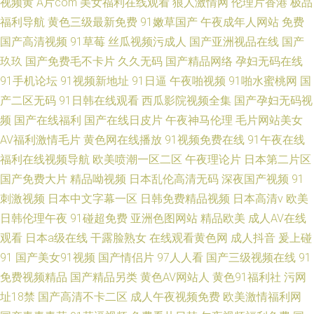
视频黄
A片com
美女福利在线观看
狼人激情网
伦理片香港
极品
福利导航
黄色三级最新免费
91嫩草国产
午夜成年人网站
免费
国产高清视频
91草莓
丝瓜视频污成人
国产亚洲视品在线
国产
玖玖
国产免费毛不卡片
久久无码
国产精品网络
孕妇无码在线
91手机论坛
91视频新地址
91日逼
午夜啪视频
91啪水蜜桃网
国
产二区无码
91日韩在线观看
西瓜影院视频全集
国产孕妇无码视
频
国产在线福利
国产在线日皮片
午夜神马伦理
毛片网站美女
AV福利激情毛片
黄色网在线播放
91视频免费在线
91午夜在线
福利在线视频导航
欧美喷潮一区二区
午夜理论片
日本第二片区
国产免费大片
精品呦视频
日本乱伦高清无码
深夜国产视频
91
刺激视频
日本中文字幕一区
日韩免费精品视频
日本高清v
欧美
日韩伦理午夜
91碰超免费
亚洲色图网站
精品欧美
成人AV在线
观看
日本a级在线
干露脸熟女
在线观看黄色网
成人抖音
爰上碰
91
国产美女91视频
国产情侣片
97人人看
国产三级视频在线
91
免费视频精品
国产精品另类
黄色AV网站人
黄色91福利社
污网
址18禁
国产高清不卡二区
成人午夜视频免费
欧美激情福利网