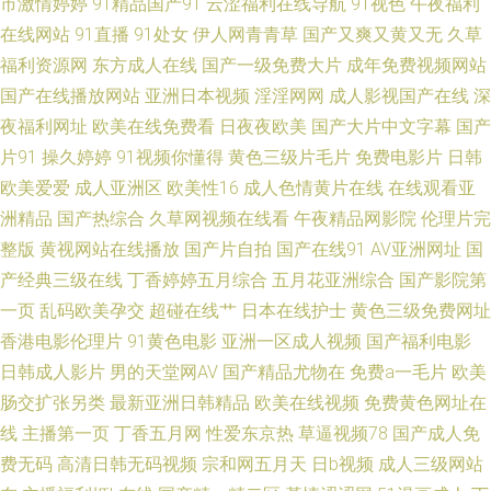
市激情婷婷
91精品国产91
云涩福利在线导航
91视色
午夜福利
超碰97人人操 国产精品一区视频欧美 岛国三级网站在线观看 国产黄a三级大
在线网站
91直播
91处女
伊人网青青草
国产又爽又黄又无
久草
福利资源网
东方成人在线
国产一级免费大片
成年免费视频网站
片 成人精品 成人综合婷婷国产精品 老湿机福利院 男人黄色网 欧洲肏逼 密挑
国产在线播放网站
亚洲日本视频
淫淫网网
成人影视国产在线
深
夜福利网址
欧美在线免费看
日夜夜欧美
国产大片中文字幕
国产
免费版官网入口 久久大香蕉伊人 国产在线91不卡 高清无码免费干 国产精品
片91
操久婷婷
91视频你懂得
黄色三级片毛片
免费电影片
日韩
欧美爱爱
成人亚洲区
欧美性16
成人色情黄片在线
在线观看亚
欧美亚洲国产 欧美孕妇日P视频 微拍足交福利 91色软件 无码欧美一区 久草
洲精品
国产热综合
久草网视频在线看
午夜精品网影院
伦理片完
视综合楼 91精东福利片 欧韩美日综合 91黄色网入口 后入网站 国产av网站
整版
黄视网站在线播放
国产片自拍
国产在线91
AV亚洲网址
国
产经典三级在线
丁香婷婷五月综合
五月花亚洲综合
国产影院第
日韩理论在线 天堂男人操 色图日韩欧美精品国产 日韩成人网站欧美网站 青
一页
乱码欧美孕交
超碰在线艹
日本在线护士
黄色三级免费网址
香港电影伦理片
91黄色电影
亚洲一区成人视频
国产福利电影
青草伊人 日韩网址福利导航 影音先锋女人网 亚洲日本国产免费 婷婷国产成
日韩成人影片
男的天堂网AV
国产精品尤物在
免费a一毛片
欧美
肠交扩张另类
最新亚洲日韩精品
欧美在线视频
免费黄色网址在
精品 超碰诱惑 不卡一期二期 91超碰大香蕉 91人体 92大香蕉 99福利姬 91性
线
主播第一页
丁香五月网
性爱东京热
草逼视频78
国产成人免
费无码
高清日韩无码视频
宗和网五月天
日b视频
成人三级网站
免费视频 91五月天超碰 五月丁香影视 影音先锋资源网五月天 91国产品美女